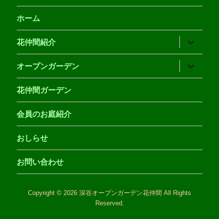
ホーム
サ
花仲間紹介
ブ
メ
ニ
サ
オープンガーデン
ュ
ブ
ー
メ
を
ニ
花仲間ガーデン
展
ュ
開
ー
を
会員のお庭紹介
展
開
おしらせ
お問い合わせ
Copyright © 2026 深谷オープンガーデン花仲間 All Rights
Reserved.