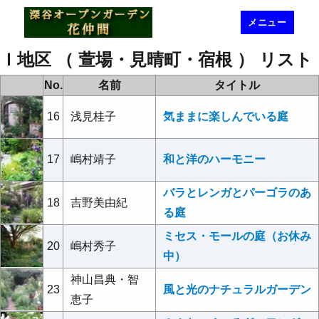
メニュー
深谷オープンガーデン花仲間
Ｉ地区 （
萱場・見晴町・宿根
） リスト
No.
名前
タイトル
16
浅見桂子
気ままに楽しんでいる庭
17
嶋村靖子
和と洋のハーモニー
バラとレンガとパーゴラのあ
18
吉野美由紀
る庭
ミセス・モールの庭（お休み
20
嶋村秀子
中）
神山昌典・智
23
風と光のナチュラルガーデン
恵子