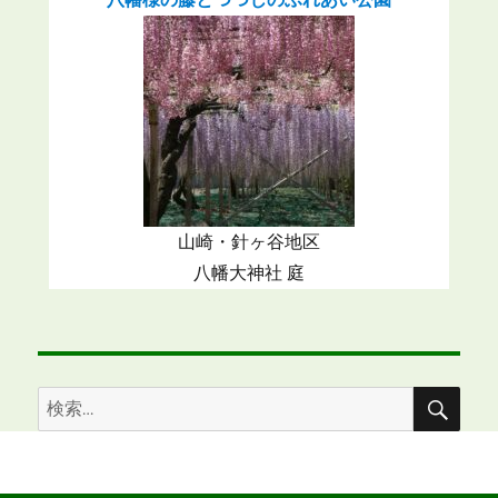
山崎・針ヶ谷地区
八幡大神社 庭
検
検
索
索: