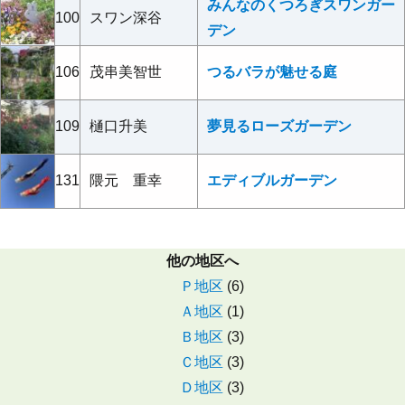
みんなのくつろぎスワンガー
100
スワン深谷
デン
106
茂串美智世
つるバラが魅せる庭
109
樋口升美
夢見るローズガーデン
131
隈元 重幸
エディブルガーデン
他の地区へ
Ｐ地区
(6)
Ａ地区
(1)
Ｂ地区
(3)
Ｃ地区
(3)
Ｄ地区
(3)