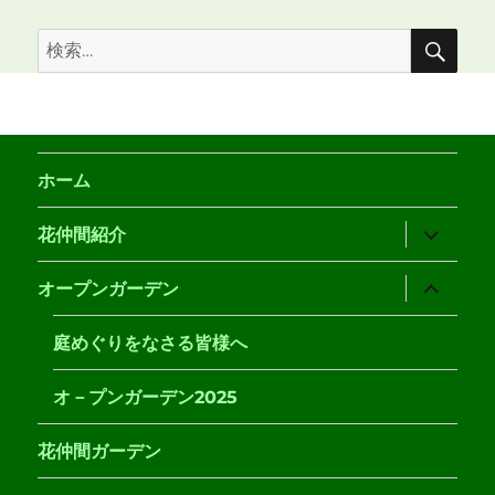
検
検
索
索:
ホーム
サ
花仲間紹介
ブ
メ
ニ
サ
オープンガーデン
ュ
ブ
ー
メ
を
ニ
庭めぐりをなさる皆様へ
展
ュ
開
ー
を
オ－プンガーデン2025
展
開
花仲間ガーデン