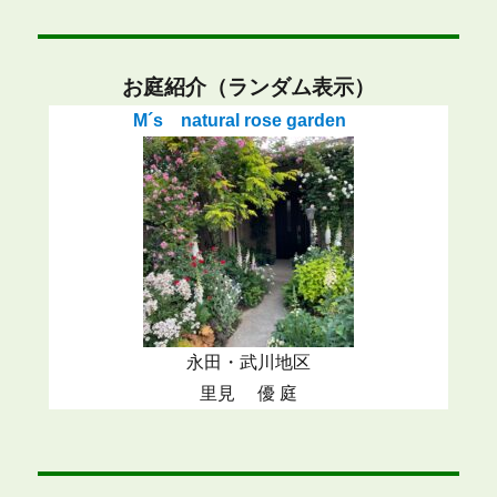
お庭紹介（ランダム表示）
M´s natural rose garden
永田・武川地区
里見 優 庭