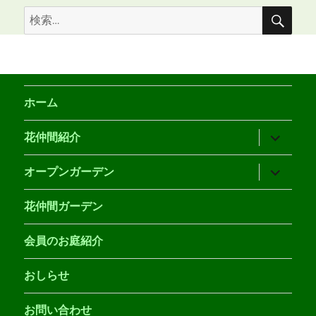
検
検
索
索:
ホーム
サ
花仲間紹介
ブ
メ
ニ
サ
オープンガーデン
ュ
ブ
ー
メ
を
ニ
花仲間ガーデン
展
ュ
開
ー
を
会員のお庭紹介
展
開
おしらせ
お問い合わせ