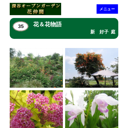
メニュー
深谷オープンガーデン花仲間
花＆花物語
35
新 好子 庭