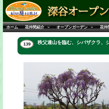
深谷オープンガーデン花仲間
人がつながる 花でつながる
ホーム
花仲間紹介
オープンガーデン
花仲
秩父連山を臨む、シバザクラ、
139