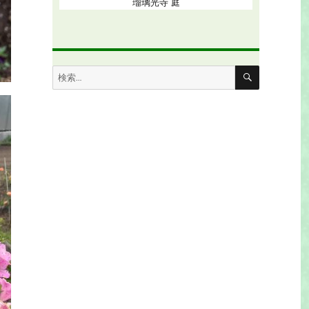
瑠璃光寺 庭
検
検
索
索: