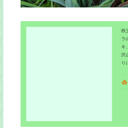
秩
ラ
キ
沢
り