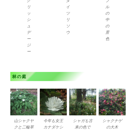
グ
タ
ブ
リ
イ
ル
ッ
ツ
の
シ
リ
中
ュ
ソ
の
デ
ウ
景
ー
色
ジ
ー
林の庭
山シャクヤ
今年も女王
シャガも古
シャクナゲ
クと二輪草
カナダケシ
来の色で
の大木