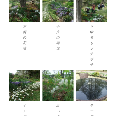
左
中
見
側
央
学
の
の
者
花
花
も
壇
壇
ボ
チ
ボ
チ
イ
白
テ
ン
い
ー