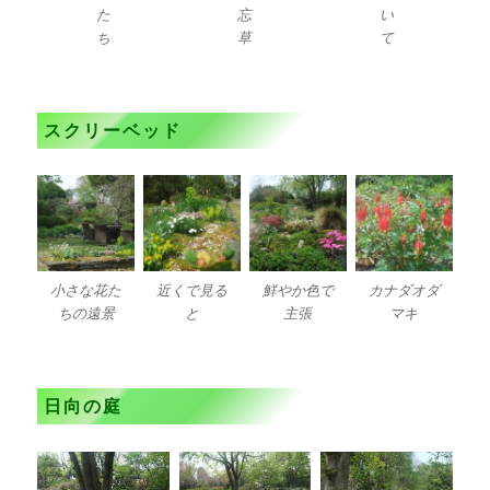
た
忘
い
ち
草
て
スクリーベッド
小さな花た
近くで見る
鮮やか色で
カナダオダ
ちの遠景
と
主張
マキ
日向の庭