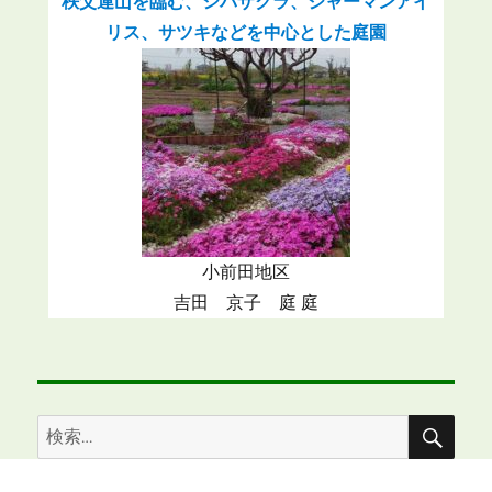
秩父連山を臨む、シバザクラ、ジャーマンアイ
リス、サツキなどを中心とした庭園
小前田地区
吉田 京子 庭 庭
検
検
索
索: