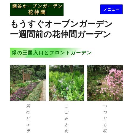
メニュー
深谷オープンガーデン花仲間
もうすぐオープンガーデン
一週間前の花仲間ガーデン
緑の王国入口とフロントガーデン
紫
こ
つ
の
ご
つ
ビ
み
じ
オ
と
も
ラ
勿
咲