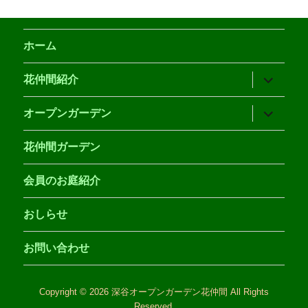
ホーム
サ
花仲間紹介
ブ
メ
ニ
サ
オープンガーデン
ュ
ブ
ー
メ
を
ニ
花仲間ガーデン
展
ュ
開
ー
を
会員のお庭紹介
展
開
おしらせ
お問い合わせ
Copyright © 2026 深谷オープンガーデン花仲間 All Rights
Reserved.