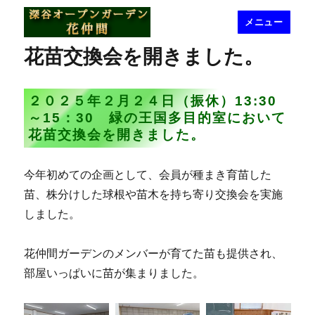
メニュー
深谷オープンガーデン花仲間
花苗交換会を開きました。
２０２５年２月２４日（振休）13:30
～15：30 緑の王国多目的室において
花苗交換会を開きました。
今年初めての企画として、会員が種まき育苗した
苗、株分けした球根や苗木を持ち寄り交換会を実施
しました。
花仲間ガーデンのメンバーが育てた苗も提供され、
部屋いっぱいに苗が集まりました。