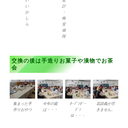
い
会
い
計
か
・
し
格
ら
安
値
段
交換の後は手造りお菓子や漬物でお茶
会
集まった手
今年の庭
ｵｰﾌﾟﾝｶﾞｰ
花談義が尽
作りおやつ
は・・・
ﾃﾞﾝ
きません。
は・・・