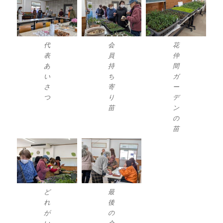
代
会
花
表
員
仲
あ
持
間
い
ち
ガ
さ
寄
ー
つ
り
デ
苗
ン
の
苗
ど
最
れ
後
が
の