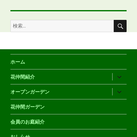
検
検
索
索:
ホーム
サ
花仲間紹介
ブ
メ
ニ
サ
オープンガーデン
ュ
ブ
ー
メ
を
ニ
花仲間ガーデン
展
ュ
開
ー
を
会員のお庭紹介
展
開
おしらせ