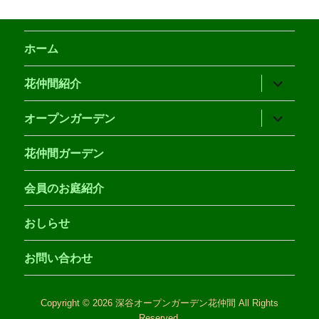
ホーム
サ
花仲間紹介
ブ
メ
ニ
サ
オープンガーデン
ュ
ブ
ー
メ
を
ニ
花仲間ガーデン
展
ュ
開
ー
を
会員のお庭紹介
展
開
おしらせ
お問い合わせ
Copyright © 2026 深谷オープンガーデン花仲間 All Rights
Reserved.