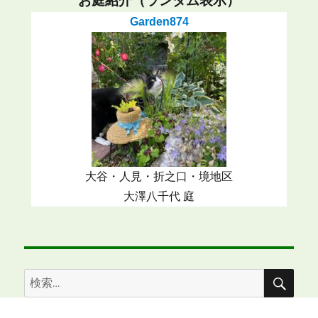
お庭紹介（ランダム表示）
Garden874
大谷・人見・折之口・境地区
大澤八千代 庭
検
検
索
索: