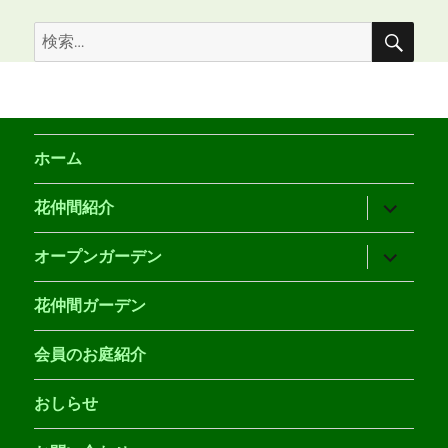
検
検
索
索:
ホーム
サ
花仲間紹介
ブ
メ
ニ
サ
オープンガーデン
ュ
ブ
ー
メ
を
ニ
花仲間ガーデン
展
ュ
開
ー
を
会員のお庭紹介
展
開
おしらせ